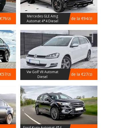
Mercedes GLE Amg
 €79/zi
de la €94/zi
Automat 4*4 Diesel
Vw Golf VII Automat
 €57/zi
de la €27/zi
Diesel
Ford Kuga Automat 4*4