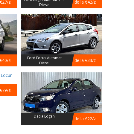
 €27/zi
de la €42/zi
Diesel
Ford Focus Automat
 €40/zi
de la €33/zi
Diesel
 €79/zi
Dacia Logan
de la €22/zi