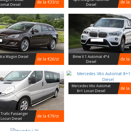
de la €33/zi
de la
tomat Diesel
Diesel
tra Wagon Diesel
Bmw X 1 Automat 4*4
de la €26/zi
de la
Diesel
Mercedes Vito Automat
de la
8+1 Locuri Diesel
 Trafic Passanger
de la €79/zi
 Locuri Diesel