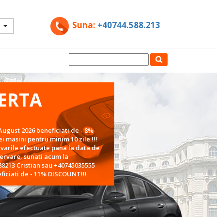
Suna:
+40744.588.213
ERTA
August 2026 beneficiati de - 8%
 masini pentru minim 10 zile !!!
rvarile efectuate pana la data de
zervare, sunati acum la
8213 Cristian sau +40745035555
ficiati de - 11% DISCOUNT!!!