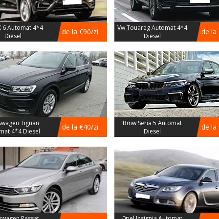
 6 Automat 4*4
Vw Touareg Automat 4*4
de la €90/zi
de la
Diesel
Diesel
swagen Tiguan
Bmw Seria 5 Automat
de la €40/zi
de la
mat 4*4 Diesel
Diesel
swagen Passat
0pel Insignia Automat