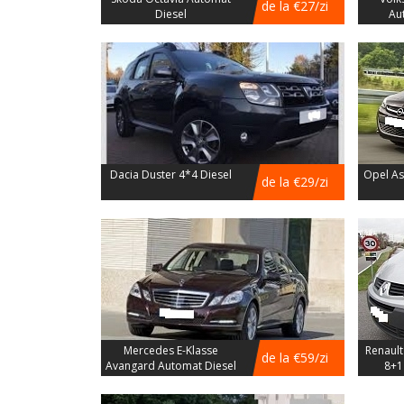
de la €27/zi
Diesel
Au
Dacia Duster 4*4 Diesel
Opel As
de la €29/zi
Mercedes E-Klasse
Renault
de la €59/zi
Avangard Automat Diesel
8+1