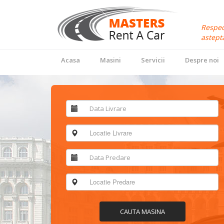
Respec
astepta
Acasa
Masini
Servicii
Despre noi
CAUTA MASINA