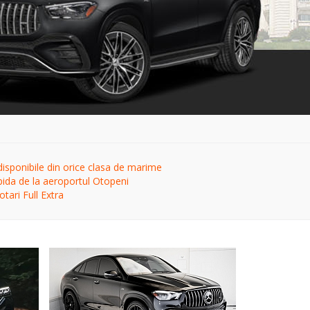
disponibile din orice clasa de marime
pida de la aeroportul Otopeni
tari Full Extra