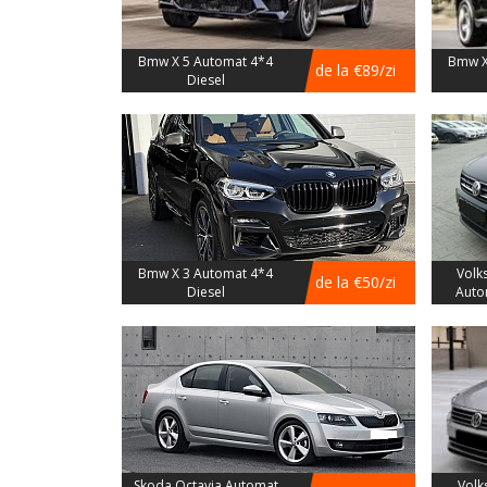
Bmw X 5 Automat 4*4
Bmw X
de la €89/zi
Diesel
Bmw X 3 Automat 4*4
Volk
de la €50/zi
Diesel
Auto
Skoda Octavia Automat
Volk