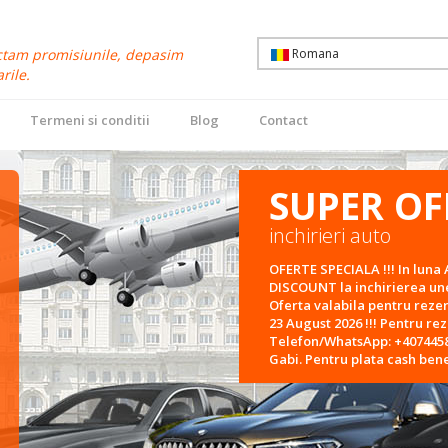
tam promisiunile, depasim
Romana
rile.
Termeni si conditii
Blog
Contact
SUPER OF
inchirieri auto
OFERTE SPECIALA !!! In luna 
DISCOUNT la inchirierea unei
Oferta valabila pentru reze
23 August 2026 !!! Pentru re
Telefon/WhatsApp: +4074458
Gabi. Pentru plata cash bene